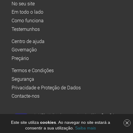
No seu site
Em todo o lado
Como funciona
Testemunhos
Centro de ajuda
Governação
Preçário
Termos e Condições
Segurança
Privacidade e Proteção de Dados
Contacte-nos
A MEO Wallet é um serviço da
Altice Pay, S.A.
,
instituição de pagamento registada no Banco de
Este site utiliza
cookies
. Ao navegar no site estará a
Portugal sob o n.º 8705, pertencente ao Grupo Altice
consentir a sua utilização.
Saiba mais
Portugal. © Todos os direitos reservados.