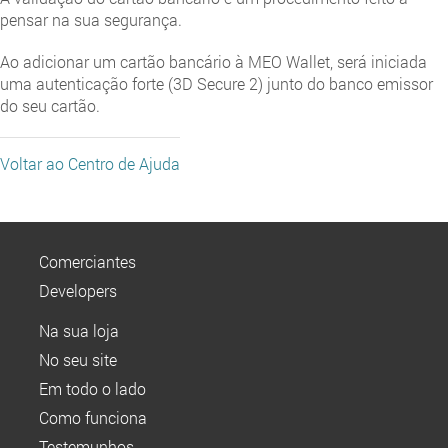
pensar na sua segurança.
Ao adicionar um cartão bancário à MEO Wallet, será iniciada
uma autenticação forte (3D Secure 2) junto do banco emissor
do seu cartão.
Voltar ao Centro de Ajuda
Comerciantes
Developers
Na sua loja
No seu site
Em todo o lado
Como funciona
Testemunhos