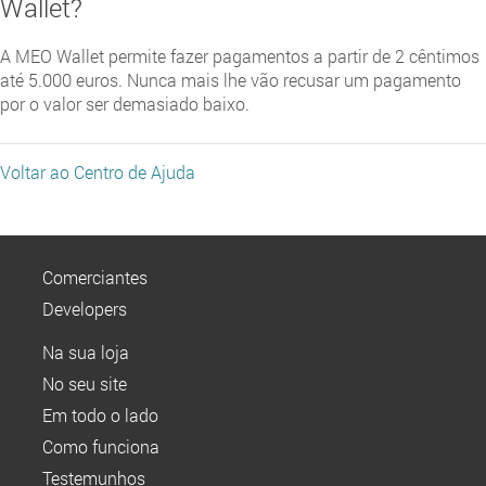
Wallet?
A MEO Wallet permite fazer pagamentos a partir de 2 cêntimos
até 5.000 euros. Nunca mais lhe vão recusar um pagamento
por o valor ser demasiado baixo.
Voltar ao Centro de Ajuda
Comerciantes
Developers
Na sua loja
No seu site
Em todo o lado
Como funciona
Testemunhos