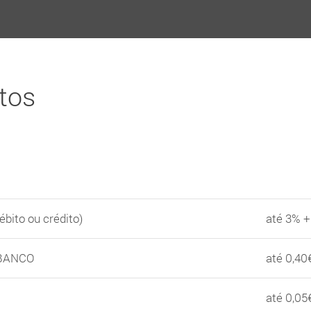
tos
ébito ou crédito)
até 3% +
TIBANCO
até 0,40
até 0,05