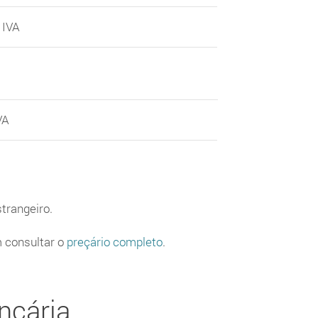
 IVA
VA
trangeiro.
m consultar o
preçário completo
.
ncária