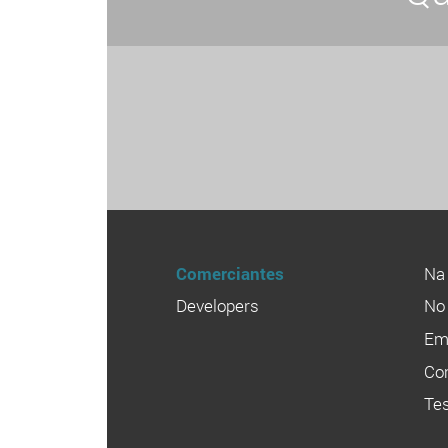
Comerciantes
Na 
Developers
No 
Em 
Co
Te