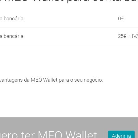
a bancária
0€
a bancária
25€ + IV
vantagens da MEO Wallet para o seu negócio.
ero ter MEO Wallet
Aderir já